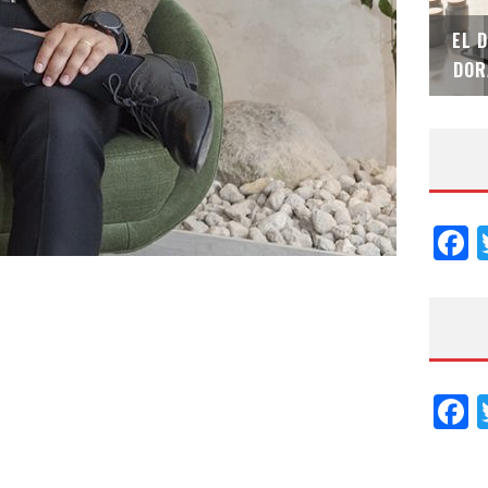
SAINT-GOBAIN IMPTEK – XI CONVENCIÓN
EL 
INTERNACIONAL
DOR
F
F