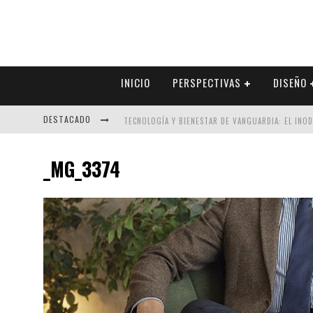
INICIO
PERSPECTIVAS
DISEÑO
DESTACADO
TECNOLOGÍA Y BIENESTAR DE VANGUARDIA: EL INO
SECTOR INMOBILIARIO – RECUPERACIÓN A PASO FI
_MG_3374
ALEXANDRA BEDOYA – LA CONSTANCIA DETRÁS DE LA
EL DESPERTAR DE LA CALIDEZ: ACABADOS DORADOS 