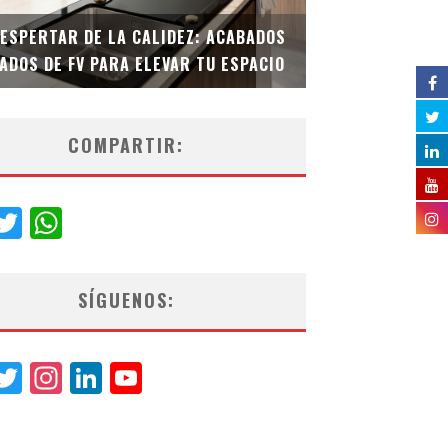
DESPERTAR DE LA CALIDEZ: ACABADOS
TECNOLOGÍA Y B
ADOS DE FV PARA ELEVAR TU ESPACIO
EL INODORO INT
COMPARTIR:
acebook
Twitter
WhatsApp
SÍGUENOS:
acebook
Twitter
Instagram
LinkedIn
YouTube
Channel