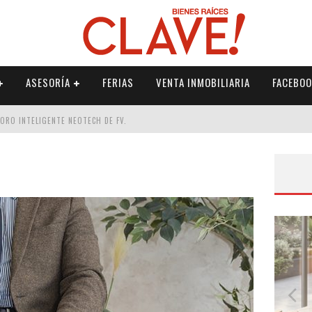
ASESORÍA
FERIAS
VENTA INMOBILIARIA
FACEBOO
DORO INTELIGENTE NEOTECH DE FV.
RME
 PALETERÍA
DE FV PARA ELEVAR TU ESPACIO