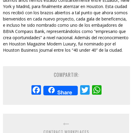
últimos años hemos estado constantemente entre Ecuador, New
York y Madrid, para finalmente aterrizar en Houston. Esta ciudad
nos recibió con los brazos abiertos a tal punto que ahora somos
bienvenidos en cada nuevo proyecto, cada gala de beneficencia,
e incluso he sido nombrado como uno de los embajadores de
BBVA Compass Bank, representándolos como “empresario que
crea oportunidades” a nivel nacional. Además del reconocimiento
en Houston Magazine Modern Luxury, fui nominado por el
Houston Business Journal entre los “40 under 40” de la ciudad.
COMPARTIR:
Facebook
Twitter
Whats
Share
CONTRACT WORKPLACES