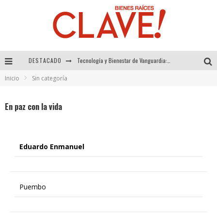
DESTACADO
Sector Inmobiliario – recuperación a paso firme
Inicio
Sin categoría
Alexandra Bedoya – La Constancia detrás de La Paletería
El Despertar de la Calidez: Acabados Dorados de FV para Elevar tu Espacio
En paz con la vida
Tecnología y Bienestar de Vanguardia: El Inodoro Inteligente Neotech de FV.
Eduardo Enmanuel
Puembo