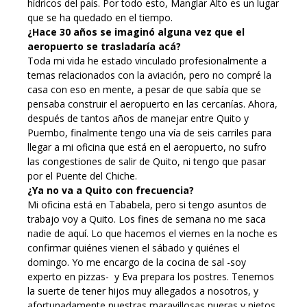
hídricos del país. Por todo esto, Manglar Alto es un lugar
que se ha quedado en el tiempo.
¿Hace 30 años se imaginó alguna vez que el
aeropuerto se trasladaría acá?
Toda mi vida he estado vinculado profesionalmente a
temas relacionados con la aviación, pero no compré la
casa con eso en mente, a pesar de que sabía que se
pensaba construir el aeropuerto en las cercanías. Ahora,
después de tantos años de manejar entre Quito y
Puembo, finalmente tengo una vía de seis carriles para
llegar a mi oficina que está en el aeropuerto, no sufro
las congestiones de salir de Quito, ni tengo que pasar
por el Puente del Chiche.
¿Ya no va a Quito con frecuencia?
Mi oficina está en Tababela, pero si tengo asuntos de
trabajo voy a Quito. Los fines de semana no me saca
nadie de aquí. Lo que hacemos el viernes en la noche es
confirmar quiénes vienen el sábado y quiénes el
domingo. Yo me encargo de la cocina de sal -soy
experto en pizzas- y Eva prepara los postres. Tenemos
la suerte de tener hijos muy allegados a nosotros, y
afortunadamente nuestras maravillosas nueras y nietos