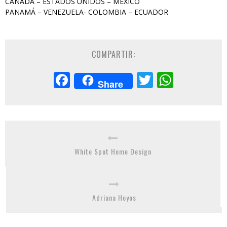
CANADÁ – ESTADOS UNIDOS – MÉXICO
PANAMÁ – VENEZUELA- COLOMBIA – ECUADOR
COMPARTIR:
Facebook
Twitter
Whats
Share
White Spot Home Design
Adriana Hoyos