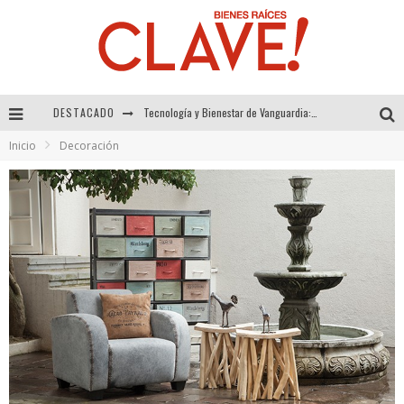
Tecnología y Bienestar de Vanguardia: El Inodoro Inteligente Neotech de FV.
DESTACADO
Sector Inmobiliario – recuperación a paso firme
Inicio
Decoración
Alexandra Bedoya – La Constancia detrás de La Paletería
El Despertar de la Calidez: Acabados Dorados de FV para Elevar tu Espacio