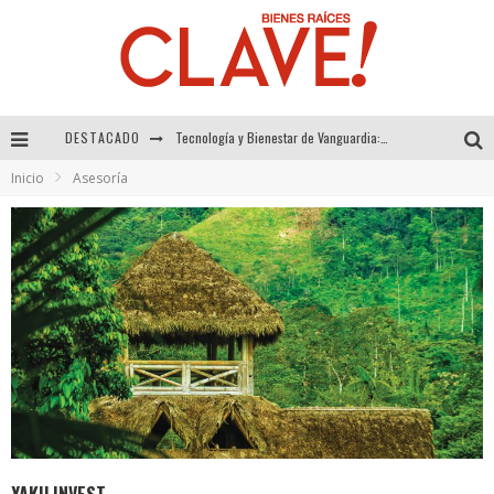
Tecnología y Bienestar de Vanguardia: El Inodoro Inteligente Neotech de FV.
DESTACADO
Sector Inmobiliario – recuperación a paso firme
Inicio
Asesoría
Alexandra Bedoya – La Constancia detrás de La Paletería
El Despertar de la Calidez: Acabados Dorados de FV para Elevar tu Espacio