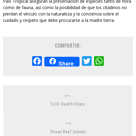
País Tropical aseguran la preservación de especies tanto de flora
como de fauna, así como la posibilidad de que los citadinos no
pierdan el vínculo con la naturaleza y la conciencia sobre el
cuidado y respeto que debe procurarse a la madre tierra.
COMPARTIR:
Facebook
Twitter
Whats
Share
1LIFE Health Clinic
Ocean Reef Islands