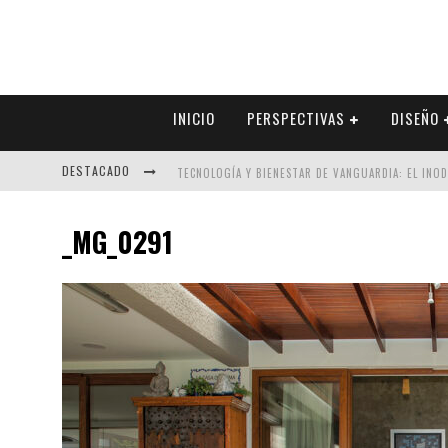
INICIO
PERSPECTIVAS
DISEÑO
DESTACADO
TECNOLOGÍA Y BIENESTAR DE VANGUARDIA: EL INO
SECTOR INMOBILIARIO – RECUPERACIÓN A PASO FI
_MG_0291
ALEXANDRA BEDOYA – LA CONSTANCIA DETRÁS DE LA
EL DESPERTAR DE LA CALIDEZ: ACABADOS DORADOS 