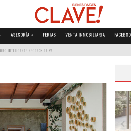
ASESORÍA
FERIAS
VENTA INMOBILIARIA
FACEBOO
DORO INTELIGENTE NEOTECH DE FV.
RME
 PALETERÍA
DE FV PARA ELEVAR TU ESPACIO