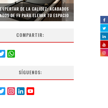
DESPERTAR DE LA CALIDEZ: ACABADOS
TECNOLOGÍA Y B
ADOS DE FV PARA ELEVAR TU ESPACIO
EL INODORO INT
COMPARTIR:
acebook
Twitter
WhatsApp
SÍGUENOS:
acebook
Twitter
Instagram
LinkedIn
YouTube
Channel