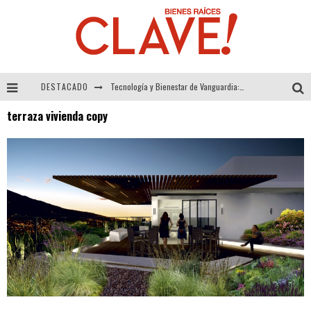
DESTACADO
Tecnología y Bienestar de Vanguardia: El Inodoro Inteligente Neotech de FV.
terraza vivienda copy
Sector Inmobiliario – recuperación a paso firme
Alexandra Bedoya – La Constancia detrás de La Paletería
El Despertar de la Calidez: Acabados Dorados de FV para Elevar tu Espacio