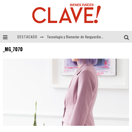
DESTACADO
Tecnología y Bienestar de Vanguardia: El Inodoro Inteligente Neotech de FV.
_MG_7070
Sector Inmobiliario – recuperación a paso firme
Alexandra Bedoya – La Constancia detrás de La Paletería
El Despertar de la Calidez: Acabados Dorados de FV para Elevar tu Espacio