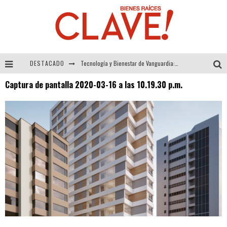
DESTACADO
Tecnología y Bienestar de Vanguardia: El Inodoro Inteligente Neotech de FV.
Captura de pantalla 2020-03-16 a las 10.19.30 p.m.
Sector Inmobiliario – recuperación a paso firme
Alexandra Bedoya – La Constancia detrás de La Paletería
El Despertar de la Calidez: Acabados Dorados de FV para Elevar tu Espacio