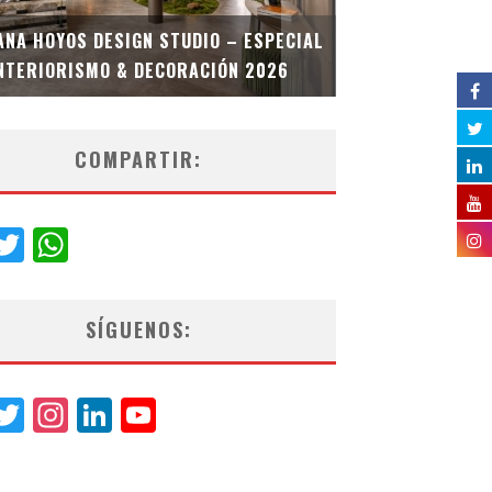
MULTIOFICINA
ANA HOYOS DESIGN STUDIO – ESPECIAL
ESPECIAL INT
NTERIORISMO & DECORACIÓN 2026
COMPARTIR:
acebook
Twitter
WhatsApp
SÍGUENOS:
acebook
Twitter
Instagram
LinkedIn
YouTube
Channel