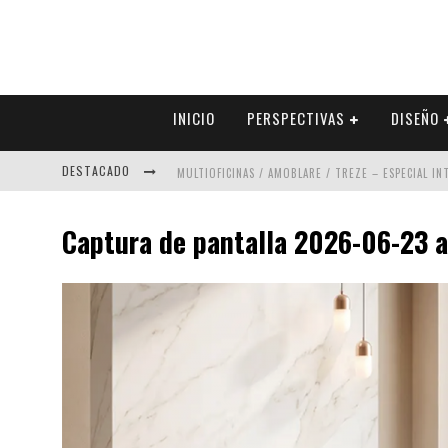
INICIO
PERSPECTIVAS
DISEÑO
DESTACADO
MULTIOFICINAS / AMOBLARE / TREZE – ESPECIAL I
ABAD VERGARA ARQUITECTOS – ESPECIAL INTERIOR
Captura de pantalla 2026-06-23 a 
COLINEAL – ESPECIAL INTERIORISMO & DECORACIÓN
ADRIANA HOYOS DESIGN STUDIO – ESPECIAL INTER