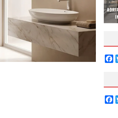
MUBB DESIGN STUDIO – ESPECIAL
ADRI
INTERIORISMO & DECORACIÓN 2026
I
F
F