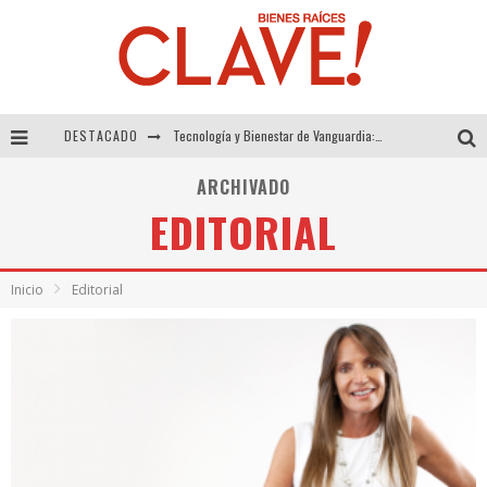
DESTACADO
Tecnología y Bienestar de Vanguardia: El Inodoro Inteligente Neotech de FV.
Sector Inmobiliario – recuperación a paso firme
ARCHIVADO
EDITORIAL
Alexandra Bedoya – La Constancia detrás de La Paletería
El Despertar de la Calidez: Acabados Dorados de FV para Elevar tu Espacio
Inicio
Editorial