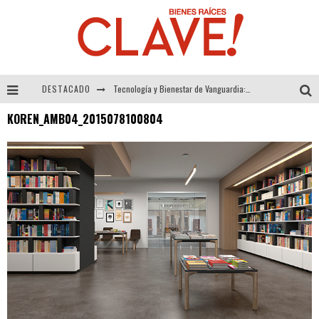
DESTACADO
Tecnología y Bienestar de Vanguardia: El Inodoro Inteligente Neotech de FV.
KOREN_AMB04_2015078100804
Sector Inmobiliario – recuperación a paso firme
Alexandra Bedoya – La Constancia detrás de La Paletería
El Despertar de la Calidez: Acabados Dorados de FV para Elevar tu Espacio