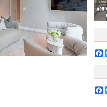
MUBB DESIGN STUDIO – ESPECIAL
ADRI
INTERIORISMO & DECORACIÓN 2026
I
F
F