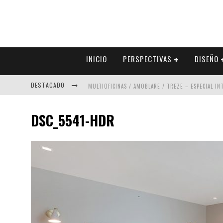
INICIO
PERSPECTIVAS
DISEÑO
DESTACADO
MULTIOFICINAS / AMOBLARE / TREZE – ESPECIAL I
ABAD VERGARA ARQUITECTOS – ESPECIAL INTERIOR
DSC_5541-HDR
COLINEAL – ESPECIAL INTERIORISMO & DECORACIÓN
ADRIANA HOYOS DESIGN STUDIO – ESPECIAL INTER