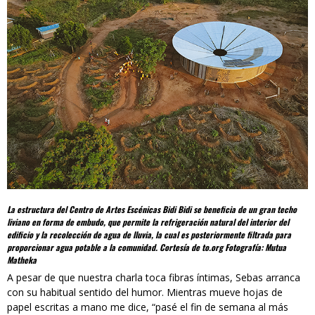
La estructura del Centro de Artes Escénicas Bidi Bidi se beneficia de un gran techo
liviano en forma de embudo, que permite la refrigeración natural del interior del
edificio y la recolección de agua de lluvia, la cual es posteriormente filtrada para
proporcionar agua potable a la comunidad. Cortesía de to.org Fotografía: Mutua
Matheka
A pesar de que nuestra charla toca fibras íntimas, Sebas arranca
con su habitual sentido del humor. Mientras mueve hojas de
papel escritas a mano me dice, “pasé el fin de semana al más