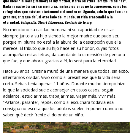
que dice: “In loving memory of my mother, María Cristina Tamayo Paladines”.
Nada ni nadie borrará su memoria, incluso quienes no la conocieron, como los
refugiados que asisten diariamente al centro en Uganda, sabrán que fue una
gran mujer, y que ahí, al otro lado del mundo, su vida trascendió a la
eternidad.
Fotografía: Stuart Tibaweswa. Cortesía de to.org.
No menciono su calidad humana ni su capacidad de estar
siempre junto a su hijo siendo la mejor madre que pudo ser,
porque mi pluma no está a la altura de la descripción que ella
merece. El tributo que su hijo hace en su honor, cuyas fotos
acompañan estas letras, da cuenta de la dimensión de persona
que fue, y que ahora, gracias a él, lo será para la eternidad.
Hace 26 años, Cristina murió de una manera que todos, sin éxito,
intentamos olvidar. Vivió como si presintiese que la vida sería
corta. Sebas tenía apenas 11 años. Durante mucho tiempo hizo
lo que la sociedad suele aconsejar en estos casos, seguir
adelante, estudiar más, trabajar más, viajar más, vivir más.
“Pa’lante, pa’lante”, repite, como si escuchara todavía esa
consigna no escrita que los adultos suelen imponer cuando no
saben qué decir frente al dolor de un niño.