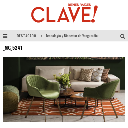
DESTACADO
Tecnología y Bienestar de Vanguardia: El Inodoro Inteligente Neotech de FV.
_MG_5241
Sector Inmobiliario – recuperación a paso firme
Alexandra Bedoya – La Constancia detrás de La Paletería
El Despertar de la Calidez: Acabados Dorados de FV para Elevar tu Espacio