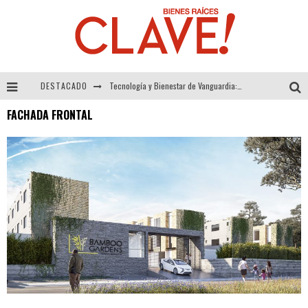
DESTACADO
Tecnología y Bienestar de Vanguardia: El Inodoro Inteligente Neotech de FV.
FACHADA FRONTAL
Sector Inmobiliario – recuperación a paso firme
Alexandra Bedoya – La Constancia detrás de La Paletería
El Despertar de la Calidez: Acabados Dorados de FV para Elevar tu Espacio