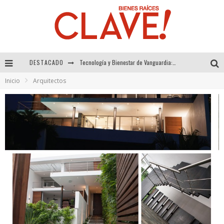
DESTACADO
Tecnología y Bienestar de Vanguardia: El Inodoro Inteligente Neotech de FV.
Inicio
Arquitectos
Sector Inmobiliario – recuperación a paso firme
Alexandra Bedoya – La Constancia detrás de La Paletería
El Despertar de la Calidez: Acabados Dorados de FV para Elevar tu Espacio