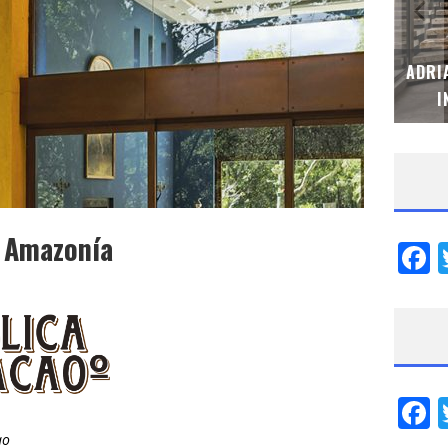
MUBB DESIGN STUDIO – ESPECIAL
ADRI
INTERIORISMO & DECORACIÓN 2026
I
e Amazonía
F
F
ao