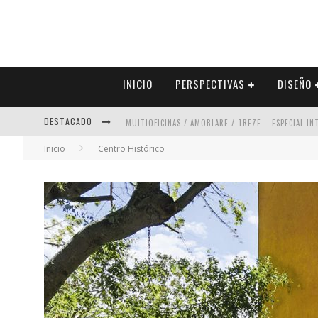
INICIO
PERSPECTIVAS
DISEÑO
DESTACADO
MULTIOFICINAS / AMOBLARE / TREZE – ESPECIAL I
Inicio
Centro Histórico
ABAD VERGARA ARQUITECTOS – ESPECIAL INTERIOR
COLINEAL – ESPECIAL INTERIORISMO & DECORACIÓN
ADRIANA HOYOS DESIGN STUDIO – ESPECIAL INTER