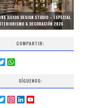
MULTIOFICINA
ANA HOYOS DESIGN STUDIO – ESPECIAL
ESPECIAL INT
NTERIORISMO & DECORACIÓN 2026
COMPARTIR:
acebook
Twitter
WhatsApp
SÍGUENOS:
acebook
Twitter
Instagram
LinkedIn
YouTube
Channel