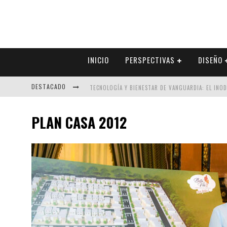
INICIO
PERSPECTIVAS
DISEÑO
DESTACADO
TECNOLOGÍA Y BIENESTAR DE VANGUARDIA: EL INO
SECTOR INMOBILIARIO – RECUPERACIÓN A PASO FI
PLAN CASA 2012
ALEXANDRA BEDOYA – LA CONSTANCIA DETRÁS DE LA
EL DESPERTAR DE LA CALIDEZ: ACABADOS DORADOS 