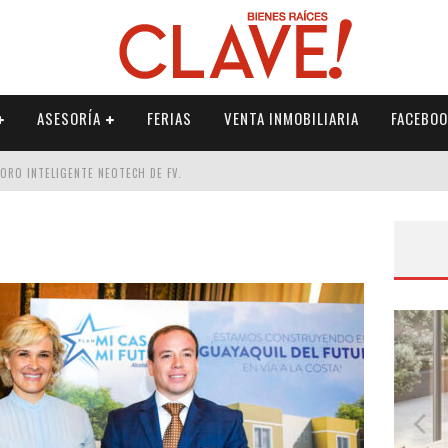
ASESORÍA
FERIAS
VENTA INMOBILIARIA
FACEBOO
DORO INTELIGENTE NEOTECH DE FV.
RME
 PALETERÍA
DE FV PARA ELEVAR TU ESPACIO