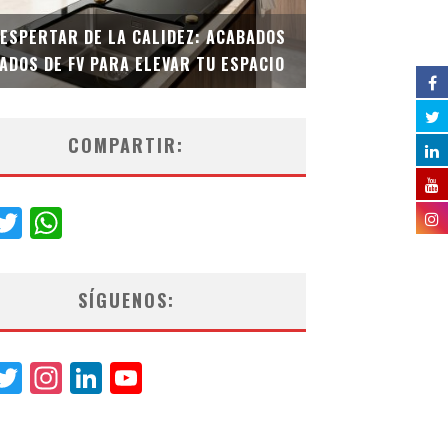
DESPERTAR DE LA CALIDEZ: ACABADOS
TECNOLOGÍA Y B
ADOS DE FV PARA ELEVAR TU ESPACIO
EL INODORO INT
COMPARTIR:
acebook
Twitter
WhatsApp
SÍGUENOS:
acebook
Twitter
Instagram
LinkedIn
YouTube
Channel