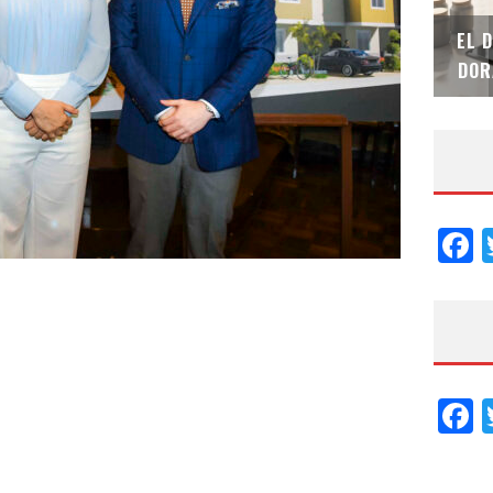
SAINT-GOBAIN IMPTEK – XI CONVENCIÓN
EL 
INTERNACIONAL
DOR
F
F