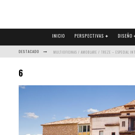
INICIO
PERSPECTIVAS
DISEÑO
DESTACADO
MULTIOFICINAS / AMOBLARE / TREZE – ESPECIAL I
ABAD VERGARA ARQUITECTOS – ESPECIAL INTERIOR
6
COLINEAL – ESPECIAL INTERIORISMO & DECORACIÓN
ADRIANA HOYOS DESIGN STUDIO – ESPECIAL INTER