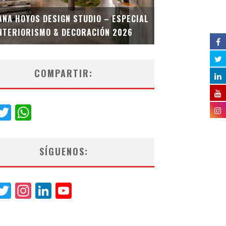
MULTIOFICINA
ANA HOYOS DESIGN STUDIO – ESPECIAL
ESPECIAL INT
NTERIORISMO & DECORACIÓN 2026
COMPARTIR:
acebook
Twitter
WhatsApp
SÍGUENOS:
acebook
Twitter
Instagram
LinkedIn
YouTube
Channel