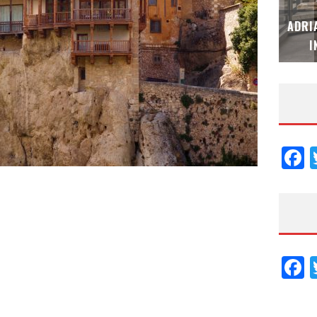
MUBB DESIGN STUDIO – ESPECIAL
ADRI
INTERIORISMO & DECORACIÓN 2026
I
F
F