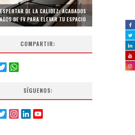
DESPERTAR DE LA CALIDEZ: ACABADOS
TECNOLOGÍA Y B
ADOS DE FV PARA ELEVAR TU ESPACIO
EL INODORO INT
COMPARTIR:
acebook
Twitter
WhatsApp
SÍGUENOS:
acebook
Twitter
Instagram
LinkedIn
YouTube
Channel