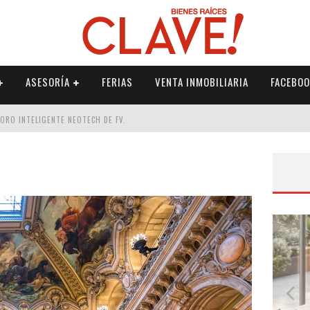
ASESORÍA
FERIAS
VENTA INMOBILIARIA
FACEBOO
DORO INTELIGENTE NEOTECH DE FV.
RME
 PALETERÍA
DE FV PARA ELEVAR TU ESPACIO