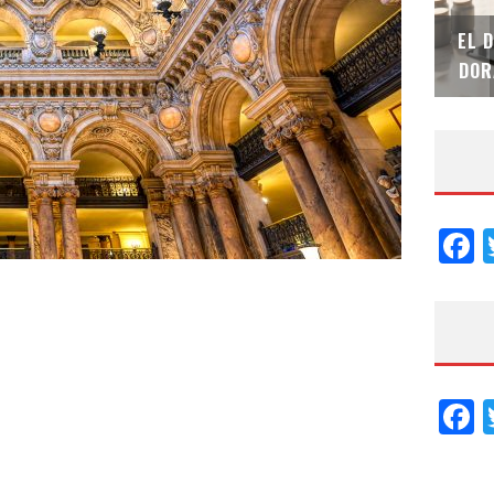
SAINT-GOBAIN IMPTEK – XI CONVENCIÓN
EL 
INTERNACIONAL
DOR
F
F