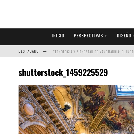
INICIO
PERSPECTIVAS
DISEÑO
DESTACADO
TECNOLOGÍA Y BIENESTAR DE VANGUARDIA: EL INO
SECTOR INMOBILIARIO – RECUPERACIÓN A PASO FI
shutterstock_1459225529
ALEXANDRA BEDOYA – LA CONSTANCIA DETRÁS DE LA
EL DESPERTAR DE LA CALIDEZ: ACABADOS DORADOS 