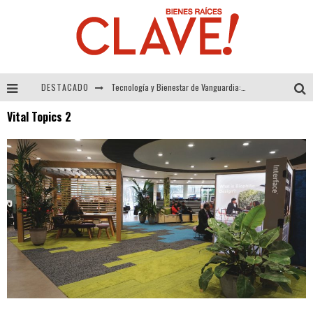
DESTACADO
Tecnología y Bienestar de Vanguardia: El Inodoro Inteligente Neotech de FV.
Vital Topics 2
Sector Inmobiliario – recuperación a paso firme
Alexandra Bedoya – La Constancia detrás de La Paletería
El Despertar de la Calidez: Acabados Dorados de FV para Elevar tu Espacio