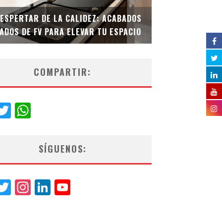
DESPERTAR DE LA CALIDEZ: ACABADOS
TECNOLOGÍA Y B
ADOS DE FV PARA ELEVAR TU ESPACIO
EL INODORO INT
COMPARTIR:
acebook
Twitter
WhatsApp
SÍGUENOS:
acebook
Twitter
Instagram
LinkedIn
YouTube
Channel