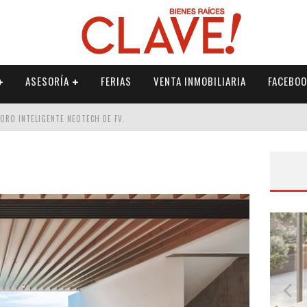
ASESORÍA
FERIAS
VENTA INMOBILIARIA
FACEBOO
DORO INTELIGENTE NEOTECH DE FV.
RME
 PALETERÍA
DE FV PARA ELEVAR TU ESPACIO