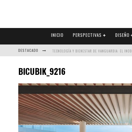
INICIO
PERSPECTIVAS
DISEÑO
DESTACADO
TECNOLOGÍA Y BIENESTAR DE VANGUARDIA: EL INO
SECTOR INMOBILIARIO – RECUPERACIÓN A PASO FI
BICUBIK_9216
ALEXANDRA BEDOYA – LA CONSTANCIA DETRÁS DE LA
EL DESPERTAR DE LA CALIDEZ: ACABADOS DORADOS 