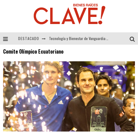
DESTACADO
Tecnología y Bienestar de Vanguardia: El Inodoro Inteligente Neotech de FV.
Comite Olímpico Ecuatoriano
Sector Inmobiliario – recuperación a paso firme
Alexandra Bedoya – La Constancia detrás de La Paletería
El Despertar de la Calidez: Acabados Dorados de FV para Elevar tu Espacio