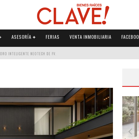
ASESORÍA
FERIAS
VENTA INMOBILIARIA
FACEBOO
DORO INTELIGENTE NEOTECH DE FV.
RME
 PALETERÍA
DE FV PARA ELEVAR TU ESPACIO