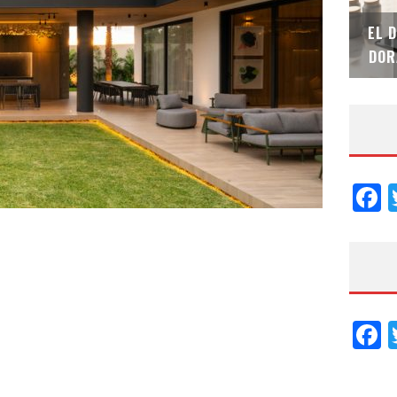
SAINT-GOBAIN IMPTEK – XI CONVENCIÓN
EL 
INTERNACIONAL
DOR
F
F