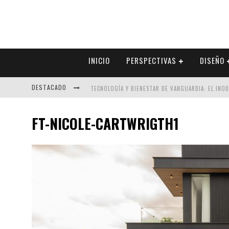
INICIO
PERSPECTIVAS
DISEÑO
DESTACADO
TECNOLOGÍA Y BIENESTAR DE VANGUARDIA: EL INO
SECTOR INMOBILIARIO – RECUPERACIÓN A PASO FI
FT-NICOLE-CARTWRIGTH1
ALEXANDRA BEDOYA – LA CONSTANCIA DETRÁS DE LA
EL DESPERTAR DE LA CALIDEZ: ACABADOS DORADOS 