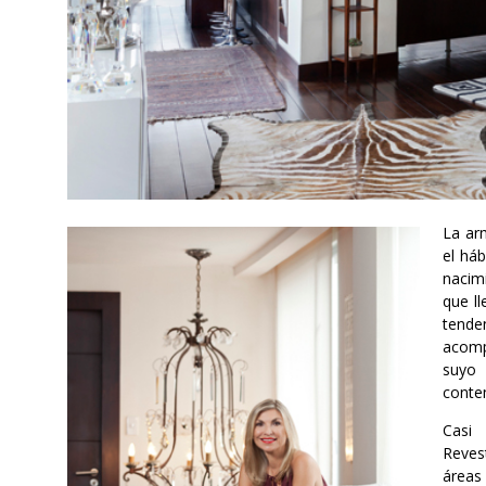
La ar
el háb
nacim
que ll
tende
acomp
suyo
conte
Casi
Reves
áreas