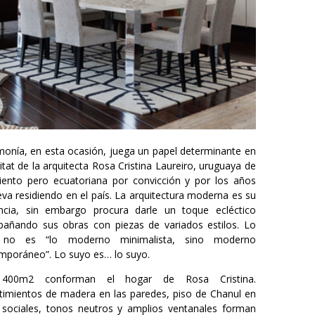
monía, en esta ocasión, juega un papel determinante en
itat de la arquitecta Rosa Cristina Laureiro, uruguaya de
iento pero ecuatoriana por convicción y por los años
eva residiendo en el país. La arquitectura moderna es su
ncia, sin embargo procura darle un toque ecléctico
añando sus obras con piezas de variados estilos. Lo
 no es “lo moderno minimalista, sino moderno
mporáneo”. Lo suyo es… lo suyo.
 400m2 conforman el hogar de Rosa Cristina.
timientos de madera en las paredes, piso de Chanul en
 sociales, tonos neutros y amplios ventanales forman