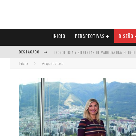
INICIO
PERSPECTIVAS
DISEÑO
TECNOLOGÍA Y BIENESTAR DE VANGUARDIA: EL INO
DESTACADO
SECTOR INMOBILIARIO – RECUPERACIÓN A PASO FI
Inicio
Arquitectura
ALEXANDRA BEDOYA – LA CONSTANCIA DETRÁS DE LA
EL DESPERTAR DE LA CALIDEZ: ACABADOS DORADOS 