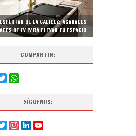
 ACABADOS
TECNOLOGÍA Y BIENESTAR DE VANGUARDIA:
U ESPACIO
EL INODORO INTELIGENTE NEOTECH DE FV.
COMPARTIR:
acebook
Twitter
WhatsApp
SÍGUENOS:
acebook
Twitter
Instagram
LinkedIn
YouTube
Channel