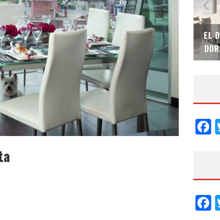
TEK – XI CONVENCIÓN
EL DESPERTAR DE LA CALIDEZ:
NACIONAL
DORADOS DE FV PARA ELEVAR T
F
ta
F