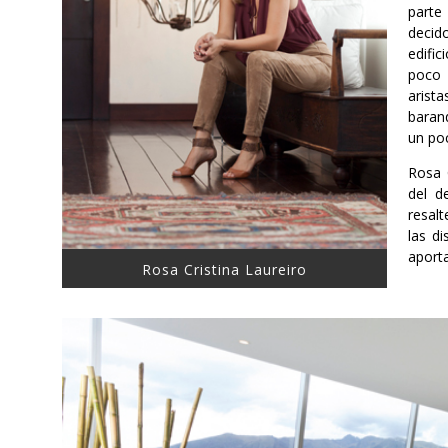
parte
decido
edific
poco 
arista
baran
un poc
Rosa 
del d
resal
las d
aporta
Rosa Cristina Laureiro