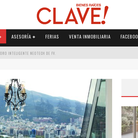
ASESORÍA
FERIAS
VENTA INMOBILIARIA
FACEBOO
DORO INTELIGENTE NEOTECH DE FV.
RME
 PALETERÍA
DE FV PARA ELEVAR TU ESPACIO