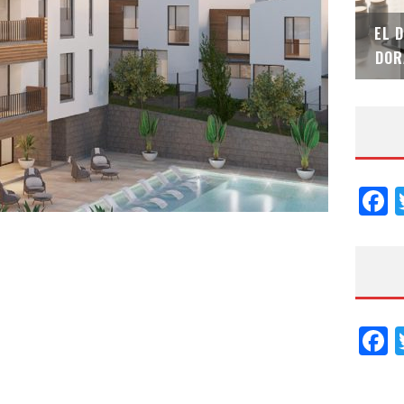
SAINT-GOBAIN IMPTEK – XI CONVENCIÓN
EL 
INTERNACIONAL
DOR
F
F