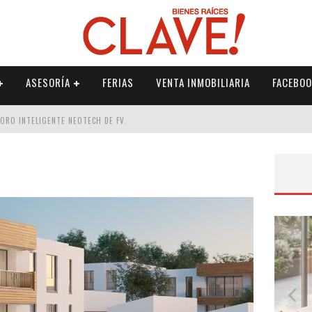
ASESORÍA
FERIAS
VENTA INMOBILIARIA
FACEBOO
DORO INTELIGENTE NEOTECH DE FV.
RME
 PALETERÍA
DE FV PARA ELEVAR TU ESPACIO