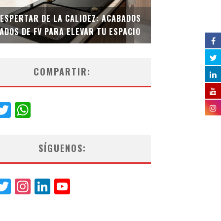
DESPERTAR DE LA CALIDEZ: ACABADOS
TECNOLOGÍA Y B
ADOS DE FV PARA ELEVAR TU ESPACIO
EL INODORO INT
COMPARTIR:
acebook
Twitter
WhatsApp
SÍGUENOS:
acebook
Twitter
Instagram
LinkedIn
YouTube
Channel