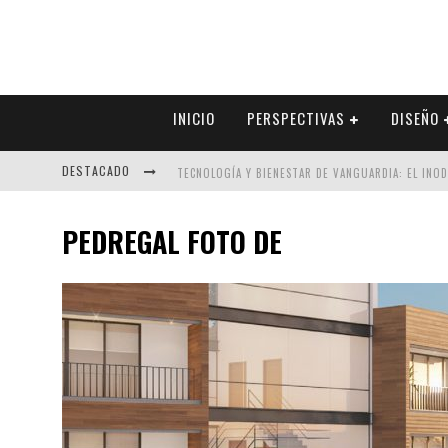
INICIO
PERSPECTIVAS
DISEÑO
DESTACADO
TECNOLOGÍA Y BIENESTAR DE VANGUARDIA: EL INO
SECTOR INMOBILIARIO – RECUPERACIÓN A PASO FI
PEDREGAL FOTO DE
ALEXANDRA BEDOYA – LA CONSTANCIA DETRÁS DE LA
EL DESPERTAR DE LA CALIDEZ: ACABADOS DORADOS 