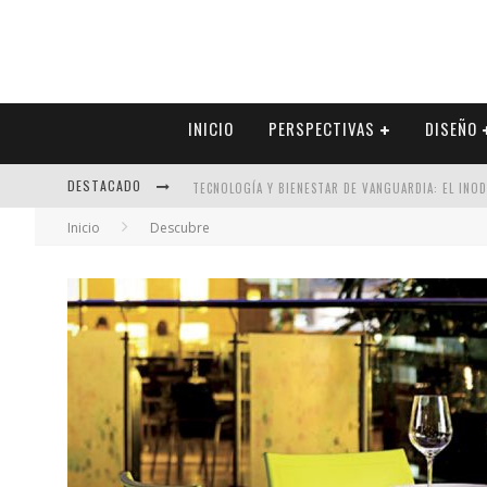
INICIO
PERSPECTIVAS
DISEÑO
DESTACADO
TECNOLOGÍA Y BIENESTAR DE VANGUARDIA: EL INO
Inicio
Descubre
SECTOR INMOBILIARIO – RECUPERACIÓN A PASO FI
ALEXANDRA BEDOYA – LA CONSTANCIA DETRÁS DE LA
EL DESPERTAR DE LA CALIDEZ: ACABADOS DORADOS 