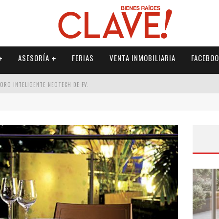
ASESORÍA
FERIAS
VENTA INMOBILIARIA
FACEBOO
DORO INTELIGENTE NEOTECH DE FV.
RME
 PALETERÍA
DE FV PARA ELEVAR TU ESPACIO