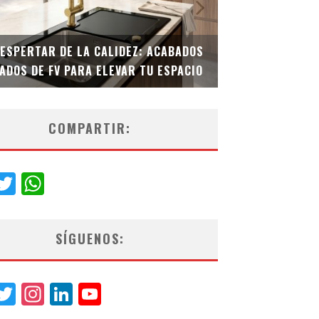
DESPERTAR DE LA CALIDEZ: ACABADOS
TECNOLOGÍA Y B
ADOS DE FV PARA ELEVAR TU ESPACIO
EL INODORO INT
COMPARTIR:
acebook
Twitter
WhatsApp
SÍGUENOS:
acebook
Twitter
Instagram
LinkedIn
YouTube
Channel