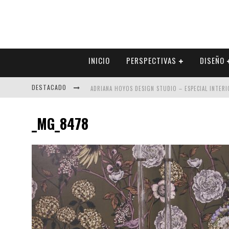
INICIO
PERSPECTIVAS
DISEÑO
DESTACADO
ADRIANA HOYOS DESIGN STUDIO – ESPECIAL INTER
MULTIOFICINAS / AMOBLARE / TREZE – ESPECIAL I
_MG_8478
ABAD VERGARA ARQUITECTOS – ESPECIAL INTERIOR
COLINEAL – ESPECIAL INTERIORISMO & DECORACIÓN