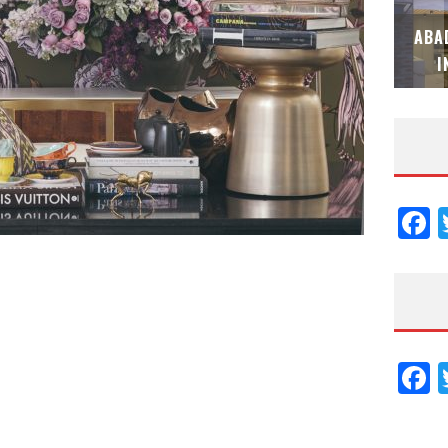
MULTIOFICINAS / AMOBLARE / TREZE –
IAL
ESPECIAL INTERIORISMO & DECORACIÓN
ABA
2026
I
F
F