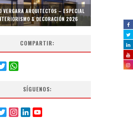
D VERGARA ARQUITECTOS – ESPECIAL
COLINEAL – E
NTERIORISMO & DECORACIÓN 2026
DEC
COMPARTIR:
acebook
Twitter
WhatsApp
SÍGUENOS:
acebook
Twitter
Instagram
LinkedIn
YouTube
Channel