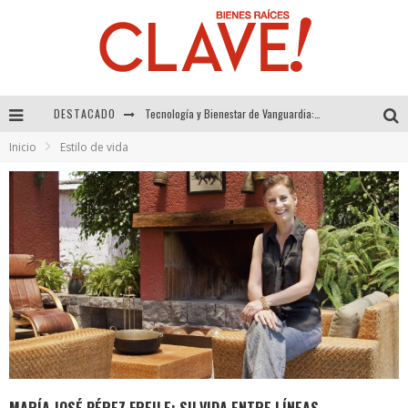
DESTACADO
Sector Inmobiliario – recuperación a paso firme
Inicio
Estilo de vida
Alexandra Bedoya – La Constancia detrás de La Paletería
El Despertar de la Calidez: Acabados Dorados de FV para Elevar tu Espacio
Tecnología y Bienestar de Vanguardia: El Inodoro Inteligente Neotech de FV.