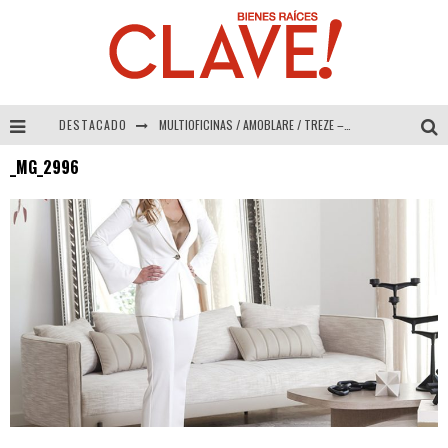
DESTACADO
MULTIOFICINAS / AMOBLARE / TREZE – Especial Interiorismo & Decoración 2026
_MG_2996
Abad Vergara Arquitectos – Especial Interiorismo & Decoración 2026
COLINEAL – Especial Interiorismo & Decoración 2026
ADRIANA HOYOS DESIGN STUDIO – Especial Interiorismo & Decoración 2026