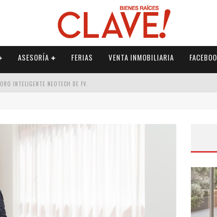
ASESORÍA
FERIAS
VENTA INMOBILIARIA
FACEBOO
DORO INTELIGENTE NEOTECH DE FV.
RME
 PALETERÍA
DE FV PARA ELEVAR TU ESPACIO