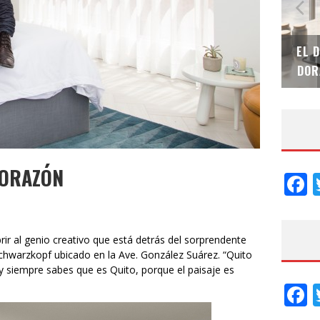
SAINT-GOBAIN IMPTEK – XI CONVENCIÓN
EL 
INTERNACIONAL
DOR
CORAZÓN
F
r al genio creativo que está detrás del sorprendente
Schwarzkopf ubicado en la Ave. González Suárez. “Quito
 y siempre sabes que es Quito, porque el paisaje es
F