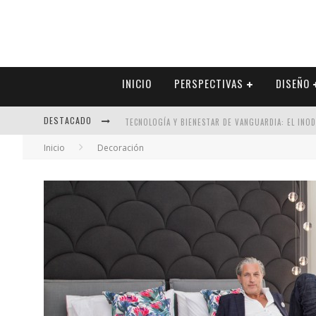
INICIO
PERSPECTIVAS
DISEÑO
DESTACADO
TECNOLOGÍA Y BIENESTAR DE VANGUARDIA: EL INO
Inicio
Decoración
SECTOR INMOBILIARIO – RECUPERACIÓN A PASO FI
ALEXANDRA BEDOYA – LA CONSTANCIA DETRÁS DE LA
EL DESPERTAR DE LA CALIDEZ: ACABADOS DORADOS 