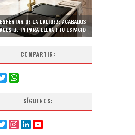
DESPERTAR DE LA CALIDEZ: ACABADOS
TECNOLOGÍA Y B
ADOS DE FV PARA ELEVAR TU ESPACIO
EL INODORO INT
COMPARTIR:
acebook
Twitter
WhatsApp
SÍGUENOS:
acebook
Twitter
Instagram
LinkedIn
YouTube
Channel