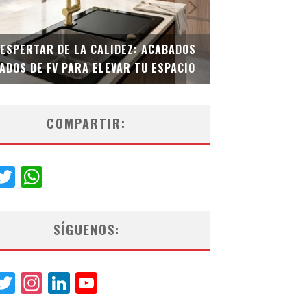
DESPERTAR DE LA CALIDEZ: ACABADOS
TECNOLOGÍA Y B
ADOS DE FV PARA ELEVAR TU ESPACIO
EL INODORO INT
COMPARTIR:
acebook
Twitter
WhatsApp
SÍGUENOS:
acebook
Twitter
Instagram
LinkedIn
YouTube
Channel