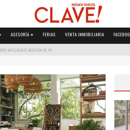
ASESORÍA
FERIAS
VENTA INMOBILIARIA
FACEBOO
DORO INTELIGENTE NEOTECH DE FV.
RME
 PALETERÍA
DE FV PARA ELEVAR TU ESPACIO