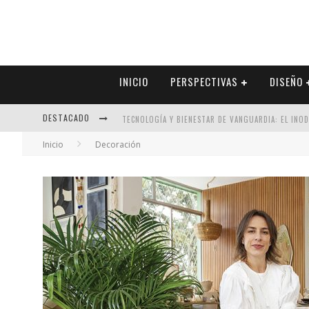
INICIO
PERSPECTIVAS
DISEÑO
DESTACADO
TECNOLOGÍA Y BIENESTAR DE VANGUARDIA: EL INO
Inicio
Decoración
SECTOR INMOBILIARIO – RECUPERACIÓN A PASO FI
ALEXANDRA BEDOYA – LA CONSTANCIA DETRÁS DE LA
EL DESPERTAR DE LA CALIDEZ: ACABADOS DORADOS 