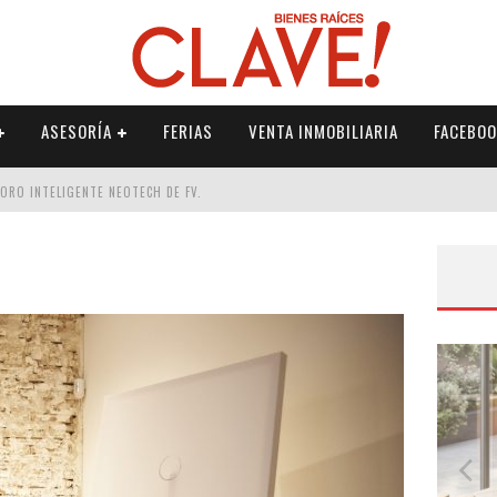
ASESORÍA
FERIAS
VENTA INMOBILIARIA
FACEBOO
DORO INTELIGENTE NEOTECH DE FV.
RME
 PALETERÍA
DE FV PARA ELEVAR TU ESPACIO