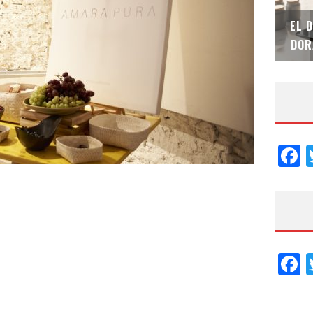
SAINT-GOBAIN IMPTEK – XI CONVENCIÓN
EL 
INTERNACIONAL
DOR
F
F