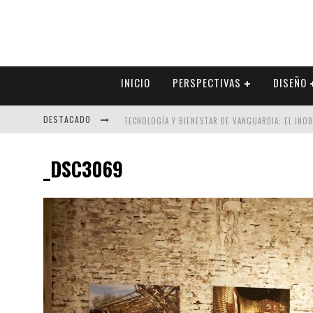
INICIO
PERSPECTIVAS
DISEÑO
DESTACADO
TECNOLOGÍA Y BIENESTAR DE VANGUARDIA: EL INO
SECTOR INMOBILIARIO – RECUPERACIÓN A PASO FI
_DSC3069
ALEXANDRA BEDOYA – LA CONSTANCIA DETRÁS DE LA
EL DESPERTAR DE LA CALIDEZ: ACABADOS DORADOS 