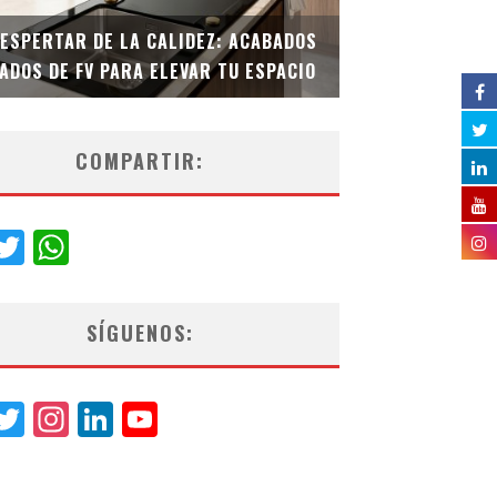
DESPERTAR DE LA CALIDEZ: ACABADOS
TECNOLOGÍA Y B
ADOS DE FV PARA ELEVAR TU ESPACIO
EL INODORO INT
COMPARTIR:
acebook
Twitter
WhatsApp
SÍGUENOS:
acebook
Twitter
Instagram
LinkedIn
YouTube
Channel