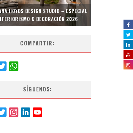
MULTIOFICINA
ANA HOYOS DESIGN STUDIO – ESPECIAL
ESPECIAL INT
NTERIORISMO & DECORACIÓN 2026
COMPARTIR:
acebook
Twitter
WhatsApp
SÍGUENOS:
acebook
Twitter
Instagram
LinkedIn
YouTube
Channel