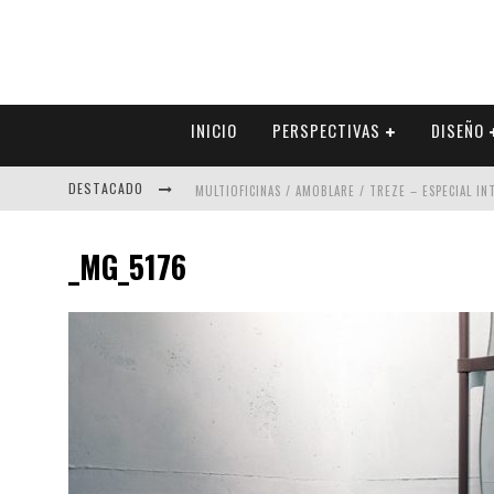
INICIO
PERSPECTIVAS
DISEÑO
DESTACADO
MULTIOFICINAS / AMOBLARE / TREZE – ESPECIAL I
ABAD VERGARA ARQUITECTOS – ESPECIAL INTERIOR
_MG_5176
COLINEAL – ESPECIAL INTERIORISMO & DECORACIÓN
ADRIANA HOYOS DESIGN STUDIO – ESPECIAL INTER