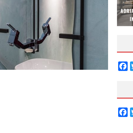
MUBB DESIGN STUDIO – ESPECIAL
ADRI
INTERIORISMO & DECORACIÓN 2026
I
F
F