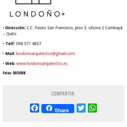
•
Dirección:
C.C. Paseo San Francisco, piso 3, oficina 2 Cumbayá
– Quito
•
Telf:
098 571 4837
•
Mail:
londonoarquitectos@gmail.com
•
Web
:
www.londonoarquitectos.ec
Fotos:
BICUBIK
COMPARTIR:
Facebook
Twitter
Whats
Share