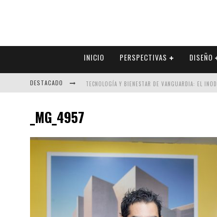
INICIO
PERSPECTIVAS
DISEÑO
DESTACADO
TECNOLOGÍA Y BIENESTAR DE VANGUARDIA: EL INO
SECTOR INMOBILIARIO – RECUPERACIÓN A PASO FI
_MG_4957
ALEXANDRA BEDOYA – LA CONSTANCIA DETRÁS DE LA
EL DESPERTAR DE LA CALIDEZ: ACABADOS DORADOS 