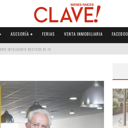
ASESORÍA
FERIAS
VENTA INMOBILIARIA
FACEBOO
DORO INTELIGENTE NEOTECH DE FV.
RME
 PALETERÍA
DE FV PARA ELEVAR TU ESPACIO