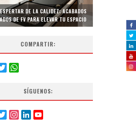
DESPERTAR DE LA CALIDEZ: ACABADOS
TECNOLOGÍA Y B
ADOS DE FV PARA ELEVAR TU ESPACIO
EL INODORO INT
COMPARTIR:
acebook
Twitter
WhatsApp
SÍGUENOS:
acebook
Twitter
Instagram
LinkedIn
YouTube
Channel