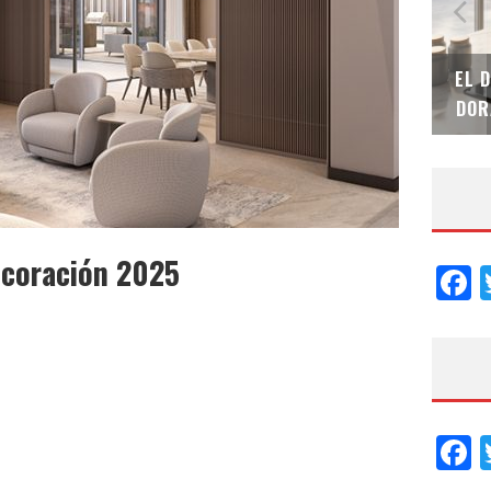
SAINT-GOBAIN IMPTEK – XI CONVENCIÓN
EL 
INTERNACIONAL
DOR
Decoración 2025
F
F