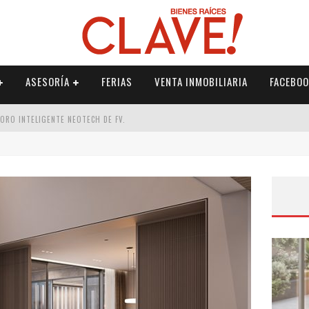
ASESORÍA
FERIAS
VENTA INMOBILIARIA
FACEBOO
DORO INTELIGENTE NEOTECH DE FV.
RME
 PALETERÍA
DE FV PARA ELEVAR TU ESPACIO