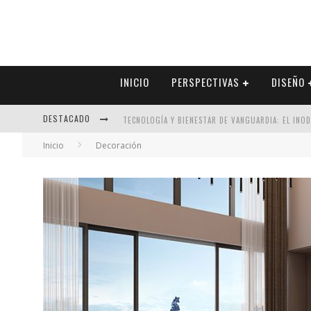
INICIO
PERSPECTIVAS
DISEÑO
DESTACADO
TECNOLOGÍA Y BIENESTAR DE VANGUARDIA: EL INO
Inicio
Decoración
SECTOR INMOBILIARIO – RECUPERACIÓN A PASO FI
ALEXANDRA BEDOYA – LA CONSTANCIA DETRÁS DE LA
EL DESPERTAR DE LA CALIDEZ: ACABADOS DORADOS 