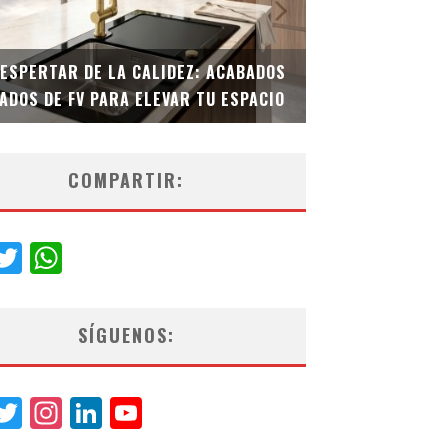
DESPERTAR DE LA CALIDEZ: ACABADOS
TECNOLOGÍA Y B
ADOS DE FV PARA ELEVAR TU ESPACIO
EL INODORO INT
COMPARTIR:
acebook
Twitter
WhatsApp
SÍGUENOS:
acebook
Twitter
Instagram
LinkedIn
YouTube
Channel