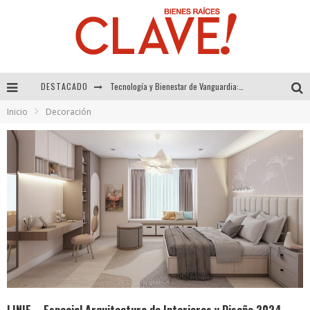
DESTACADO
Sector Inmobiliario – recuperación a paso firme
Inicio
Decoración
Alexandra Bedoya – La Constancia detrás de La Paletería
El Despertar de la Calidez: Acabados Dorados de FV para Elevar tu Espacio
Tecnología y Bienestar de Vanguardia: El Inodoro Inteligente Neotech de FV.