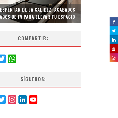
DESPERTAR DE LA CALIDEZ: ACABADOS
TECNOLOGÍA Y B
ADOS DE FV PARA ELEVAR TU ESPACIO
EL INODORO INT
COMPARTIR:
acebook
Twitter
WhatsApp
SÍGUENOS:
acebook
Twitter
Instagram
LinkedIn
YouTube
Channel