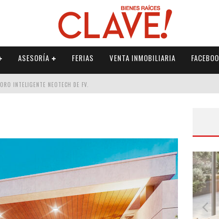
ASESORÍA
FERIAS
VENTA INMOBILIARIA
FACEBOO
DORO INTELIGENTE NEOTECH DE FV.
RME
 PALETERÍA
DE FV PARA ELEVAR TU ESPACIO