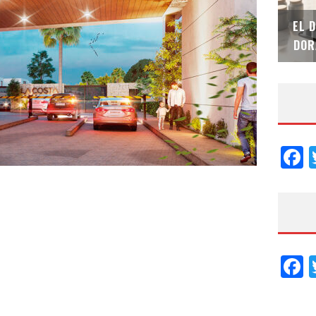
SAINT-GOBAIN IMPTEK – XI CONVENCIÓN
EL 
INTERNACIONAL
DOR
F
F