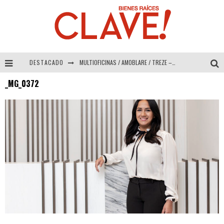
DESTACADO
MULTIOFICINAS / AMOBLARE / TREZE – Especial Interiorismo & Decoración 2026
_MG_0372
Abad Vergara Arquitectos – Especial Interiorismo & Decoración 2026
COLINEAL – Especial Interiorismo & Decoración 2026
ADRIANA HOYOS DESIGN STUDIO – Especial Interiorismo & Decoración 2026