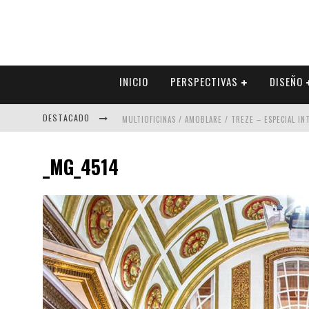
INICIO
PERSPECTIVAS
DISEÑO
DESTACADO
MULTIOFICINAS / AMOBLARE / TREZE – ESPECIAL I
ABAD VERGARA ARQUITECTOS – ESPECIAL INTERIOR
_MG_4514
COLINEAL – ESPECIAL INTERIORISMO & DECORACIÓN
ADRIANA HOYOS DESIGN STUDIO – ESPECIAL INTER