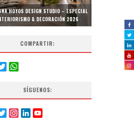
MULTIOFICINA
ANA HOYOS DESIGN STUDIO – ESPECIAL
ESPECIAL INT
NTERIORISMO & DECORACIÓN 2026
COMPARTIR:
acebook
Twitter
WhatsApp
SÍGUENOS:
acebook
Twitter
Instagram
LinkedIn
YouTube
Channel