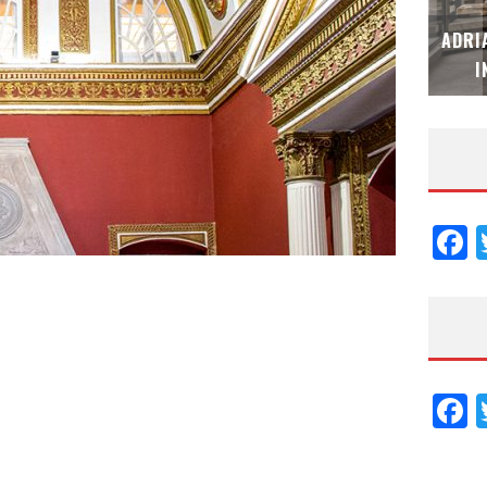
MUBB DESIGN STUDIO – ESPECIAL
ADRI
INTERIORISMO & DECORACIÓN 2026
I
F
F