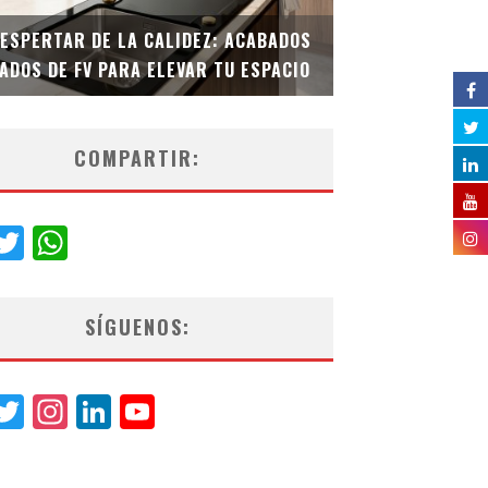
DESPERTAR DE LA CALIDEZ: ACABADOS
TECNOLOGÍA Y B
ADOS DE FV PARA ELEVAR TU ESPACIO
EL INODORO INT
COMPARTIR:
acebook
Twitter
WhatsApp
SÍGUENOS:
acebook
Twitter
Instagram
LinkedIn
YouTube
Channel