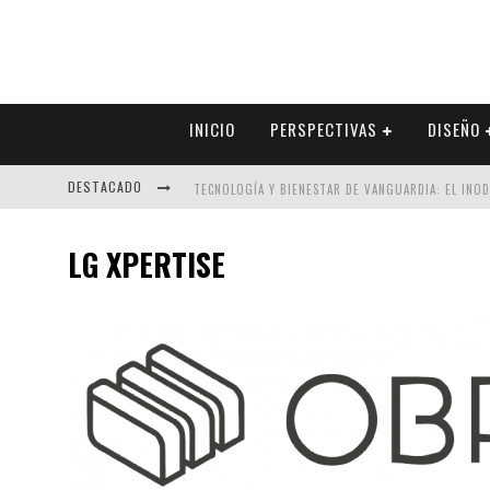
INICIO
PERSPECTIVAS
DISEÑO
DESTACADO
TECNOLOGÍA Y BIENESTAR DE VANGUARDIA: EL INO
SECTOR INMOBILIARIO – RECUPERACIÓN A PASO FI
LG XPERTISE
ALEXANDRA BEDOYA – LA CONSTANCIA DETRÁS DE LA
EL DESPERTAR DE LA CALIDEZ: ACABADOS DORADOS 