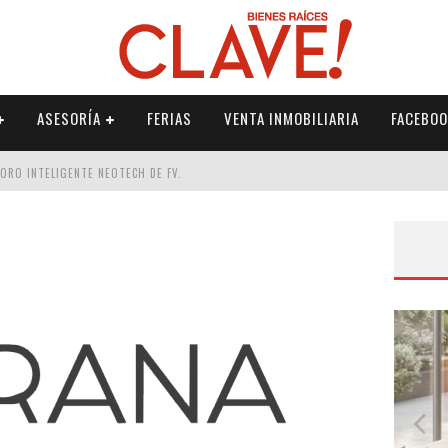
ASESORÍA
FERIAS
VENTA INMOBILIARIA
FACEBOO
DORO INTELIGENTE NEOTECH DE FV.
RME
 PALETERÍA
DE FV PARA ELEVAR TU ESPACIO