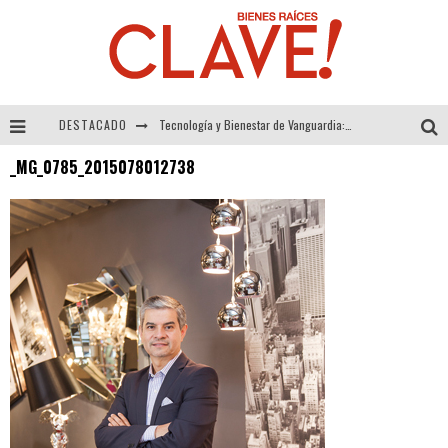
DESTACADO
Tecnología y Bienestar de Vanguardia: El Inodoro Inteligente Neotech de FV.
_MG_0785_2015078012738
Sector Inmobiliario – recuperación a paso firme
Alexandra Bedoya – La Constancia detrás de La Paletería
El Despertar de la Calidez: Acabados Dorados de FV para Elevar tu Espacio