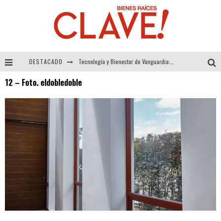
DESTACADO
Tecnología y Bienestar de Vanguardia: El Inodoro Inteligente Neotech de FV.
12 – Foto. eldobledoble
Sector Inmobiliario – recuperación a paso firme
Alexandra Bedoya – La Constancia detrás de La Paletería
El Despertar de la Calidez: Acabados Dorados de FV para Elevar tu Espacio