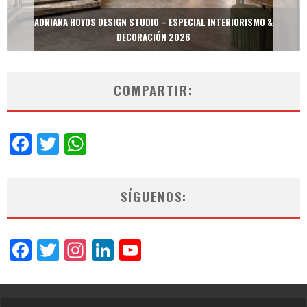
MULTIOFICINAS / AMOBLARE / TREZE – ESPECIAL INTERIORISMO &
DECORACIÓN 2026
COMPARTIR:
Facebook
Twitter
WhatsApp
SÍGUENOS:
Facebook
Twitter
Instagram
LinkedIn
YouTube
Channel