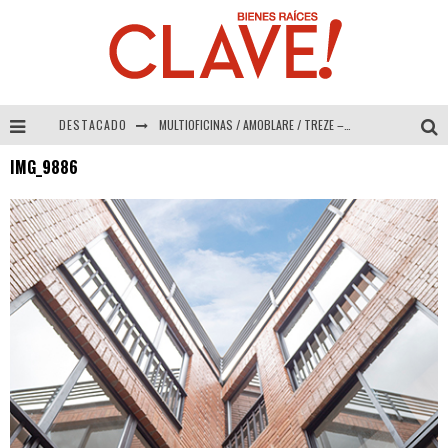
DESTACADO
MULTIOFICINAS / AMOBLARE / TREZE – Especial Interiorismo & Decoración 2026
IMG_9886
Abad Vergara Arquitectos – Especial Interiorismo & Decoración 2026
COLINEAL – Especial Interiorismo & Decoración 2026
ADRIANA HOYOS DESIGN STUDIO – Especial Interiorismo & Decoración 2026