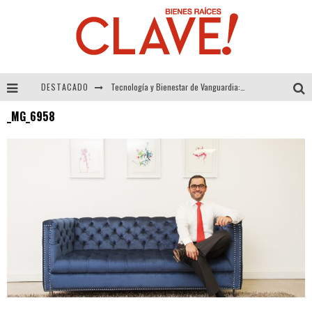
DESTACADO
Tecnología y Bienestar de Vanguardia: El Inodoro Inteligente Neotech de FV.
_MG_6958
Sector Inmobiliario – recuperación a paso firme
Alexandra Bedoya – La Constancia detrás de La Paletería
El Despertar de la Calidez: Acabados Dorados de FV para Elevar tu Espacio