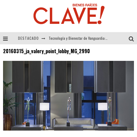
DESTACADO
Tecnología y Bienestar de Vanguardia: El Inodoro Inteligente Neotech de FV.
20160315_ja_valery_point_lobby_MG_2990
Sector Inmobiliario – recuperación a paso firme
Alexandra Bedoya – La Constancia detrás de La Paletería
El Despertar de la Calidez: Acabados Dorados de FV para Elevar tu Espacio