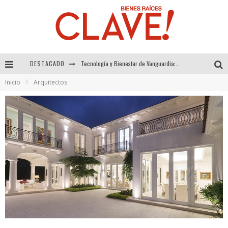
DESTACADO
Sector Inmobiliario – recuperación a paso firme
Inicio
Arquitectos
Alexandra Bedoya – La Constancia detrás de La Paletería
El Despertar de la Calidez: Acabados Dorados de FV para Elevar tu Espacio
Tecnología y Bienestar de Vanguardia: El Inodoro Inteligente Neotech de FV.